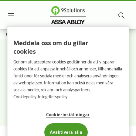
Gå till huvudinnehåll
ASSA
ABLOY
Investerare
Karriär
Extranet
Swedish
Meny
Group
Hem
Meddela oss om du gillar
cookies
Hemsjukvård
Genom att acceptera cookies godkänner du att vi sparar
cookies för att anpassa innehåll och annonser, tillhandahålla
funktioner för sociala medier och analysera användningen
av webbplatsen. Information kan också delas med våra
Filter
sociala medier, reklam- och analyspartners.
Sortera på
Cookiepolicy
Integritetspolicy
0 resultat
Cookie-inställningar
Avaktivera alla