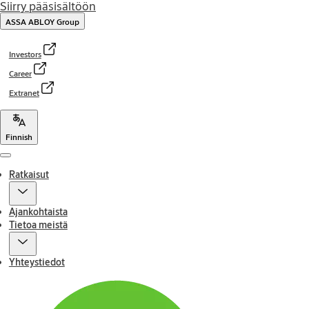
Siirry pääsisältöön
ASSA ABLOY Group
Investors
Career
Extranet
Finnish
Menu
Ratkaisut
Ajankohtaista
Tietoa meistä
Yhteystiedot