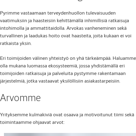
Pyrimme vastaamaan terveydenhuollon tulevaisuuden
vaatimuksiin ja haasteisiin kehittämällä inhimillisiä ratkaisuja
intohimolla ja ammattitaidolla. Arvokas vanheneminen sekä
turvallinen ja laadukas hoito ovat haasteita, joita kukaan ei voi
ratkaista yksin.
Eri toimijoiden välinen yhteistyö on yhä tärkeämpää. Haluamme
olla mukana luomassa ekosysteemiä, jossa yhdistämällä eri
toimijoiden ratkaisuja ja palveluita pystymme rakentamaan
järjestelmiä, jotka vastaavat yksilöllisiin asiakastarpeisiin.
Arvomme
Yrityksemme kulmakiviä ovat osaava ja motivoitunut tiimi sekä
toimintaamme ohjaavat arvot: