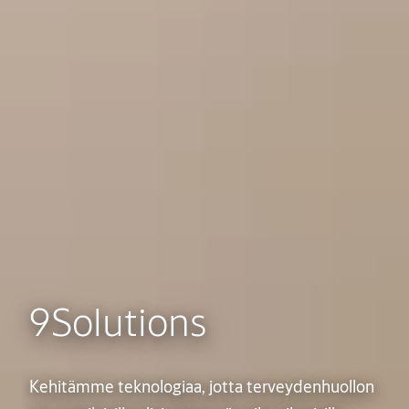
9Solutions
Kehitämme teknologiaa, jotta terveydenhuollon