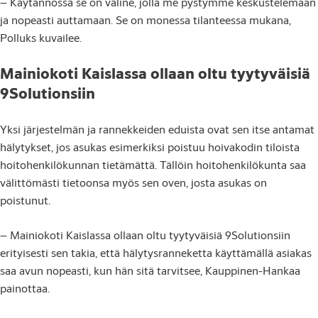
– Käytännössä se on väline, jolla me pystymme keskustelemaan
ja nopeasti auttamaan. Se on monessa tilanteessa mukana,
Polluks kuvailee.
Mainiokoti Kaislassa ollaan oltu tyytyväisiä
9Solutionsiin
Yksi järjestelmän ja rannekkeiden eduista ovat sen itse antamat
hälytykset, jos asukas esimerkiksi poistuu hoivakodin tiloista
hoitohenkilökunnan tietämättä. Tällöin hoitohenkilökunta saa
välittömästi tietoonsa myös sen oven, josta asukas on
poistunut.
– Mainiokoti Kaislassa ollaan oltu tyytyväisiä 9Solutionsiin
erityisesti sen takia, että hälytysranneketta käyttämällä asiakas
saa avun nopeasti, kun hän sitä tarvitsee, Kauppinen-Hankaa
painottaa.