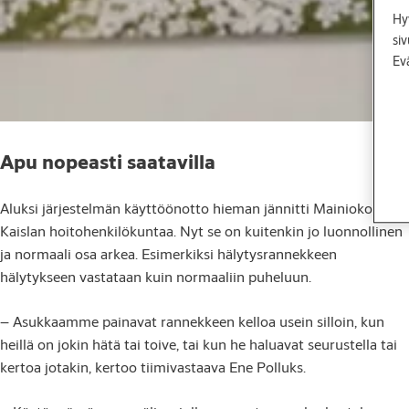
Hyv
si
Ev
Apu nopeasti saatavilla
Aluksi järjestelmän käyttöönotto hieman jännitti Mainiokoti
Kaislan hoitohenkilökuntaa. Nyt se on kuitenkin jo luonnollinen
ja normaali osa arkea. Esimerkiksi hälytysrannekkeen
hälytykseen vastataan kuin normaaliin puheluun.
– Asukkaamme painavat rannekkeen kelloa usein silloin, kun
heillä on jokin hätä tai toive, tai kun he haluavat seurustella tai
kertoa jotakin, kertoo tiimivastaava Ene Polluks.