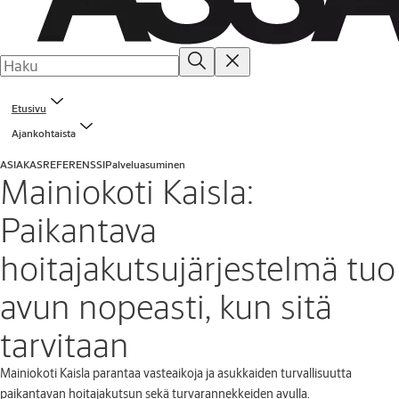
Etusivu
Ajankohtaista
ASIAKASREFERENSSI
Palveluasuminen
Mainiokoti Kaisla:
Paikantava
hoitajakutsujärjestelmä tuo
avun nopeasti, kun sitä
tarvitaan
Mainiokoti Kaisla parantaa vasteaikoja ja asukkaiden turvallisuutta
paikantavan hoitajakutsun sekä turvarannekkeiden avulla.