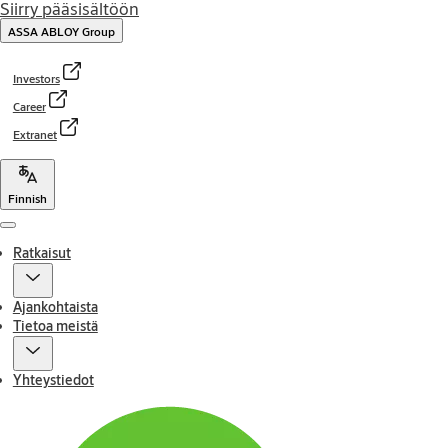
Siirry pääsisältöön
ASSA ABLOY Group
Investors
Career
Extranet
Finnish
Menu
Ratkaisut
Ajankohtaista
Tietoa meistä
Yhteystiedot