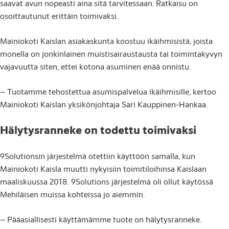
saavat avun nopeasti aina sitä tarvitessaan. Ratkaisu on
osoittautunut erittäin toimivaksi.
Mainiokoti Kaislan asiakaskunta koostuu ikäihmisistä, joista
monella on jonkinlainen muistisairaustausta tai toimintakyvyn
vajavuutta siten, ettei kotona asuminen enää onnistu.
– Tuotamme tehostettua asumispalvelua ikäihmisille, kertoo
Mainiokoti Kaislan yksikönjohtaja Sari Kauppinen-Hankaa.
Hälytysranneke on todettu toimivaksi
9Solutionsin järjestelmä otettiin käyttöön samalla, kun
Mainiokoti Kaisla muutti nykyisiin toimitiloihinsa Kaislaan
maaliskuussa 2018. 9Solutions järjestelmä oli ollut käytössä
Mehiläisen muissa kohteissa jo aiemmin.
– Pääasiallisesti käyttämämme tuote on hälytysranneke.