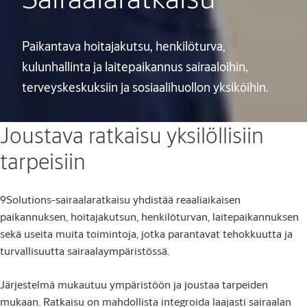
Paikantava hoitajakutsu, henkilöturva,
kulunhallinta ja laitepaikannus sairaaloihin,
terveyskeskuksiin ja sosiaalihuollon yksiköihin.
Joustava ratkaisu yksilöllisiin
tarpeisiin
9Solutions-sairaalaratkaisu yhdistää reaaliaikaisen
paikannuksen, hoitajakutsun, henkilöturvan, laitepaikannuksen
sekä useita muita toimintoja, jotka parantavat tehokkuutta ja
turvallisuutta sairaalaympäristössä.
Järjestelmä mukautuu ympäristöön ja joustaa tarpeiden
mukaan. Ratkaisu on mahdollista integroida laajasti sairaalan