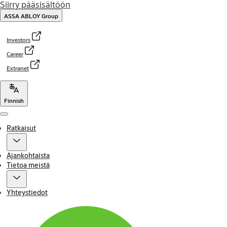
Siirry pääsisältöön
ASSA ABLOY Group
Investors
Career
Extranet
Finnish
Menu
Ratkaisut
Ajankohtaista
Tietoa meistä
Yhteystiedot