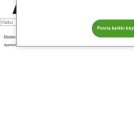
Poista kaikki käy
Etusivu
Ajankohtaista