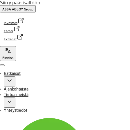
Siirry pääsisältöön
ASSA ABLOY Group
Investors
Career
Extranet
Finnish
Menu
Ratkaisut
Ajankohtaista
Tietoa meistä
Yhteystiedot