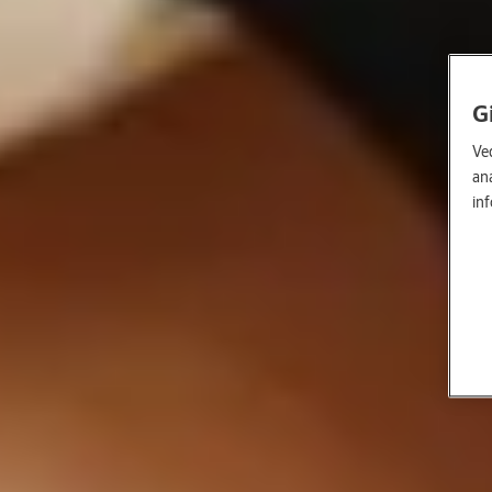
G
Ved
an
in