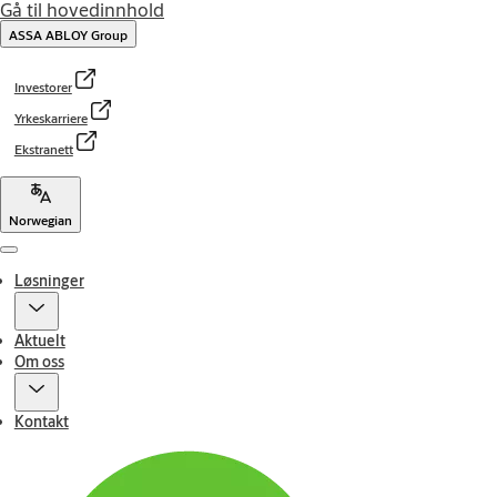
Gå til hovedinnhold
ASSA ABLOY Group
Investorer
Yrkeskarriere
Ekstranett
Norwegian
Menu
Løsninger
Aktuelt
Om oss
Kontakt