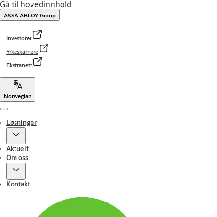
Gå til hovedinnhold
ASSA ABLOY Group
Investorer
Yrkeskarriere
Ekstranett
Norwegian
Menu
Løsninger
Aktuelt
Om oss
Kontakt