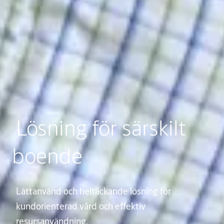
Lösning för särskilt
boende
Lättanvänd och heltäckande lösning för
kundorienterad vård och effektiv
resursanvändning.