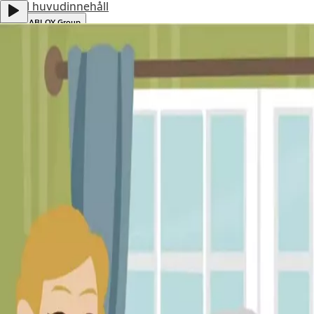
Gå till huvudinnehåll
ASSA ABLOY Group
Investerare
Karriär
Extranet
Swedish
Menu
Lösningar
Stories
Om oss
Kontakta oss