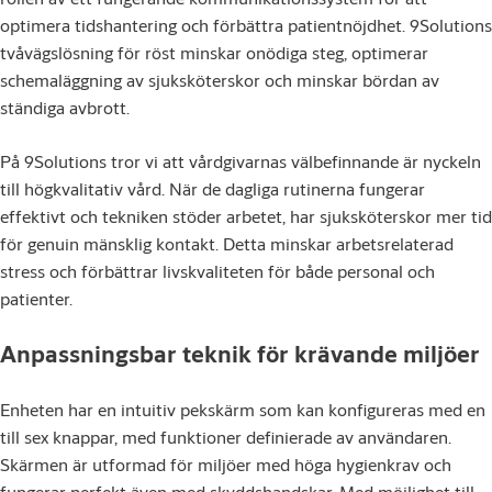
optimera tidshantering och förbättra patientnöjdhet. 9Solutions
tvåvägslösning för röst minskar onödiga steg, optimerar
schemaläggning av sjuksköterskor och minskar bördan av
ständiga avbrott.
På 9Solutions tror vi att vårdgivarnas välbefinnande är nyckeln
till högkvalitativ vård. När de dagliga rutinerna fungerar
effektivt och tekniken stöder arbetet, har sjuksköterskor mer tid
för genuin mänsklig kontakt. Detta minskar arbetsrelaterad
stress och förbättrar livskvaliteten för både personal och
patienter.
Anpassningsbar teknik för krävande miljöer
Enheten har en intuitiv pekskärm som kan konfigureras med en
till sex knappar, med funktioner definierade av användaren.
Skärmen är utformad för miljöer med höga hygienkrav och
fungerar perfekt även med skyddshandskar. Med möjlighet till